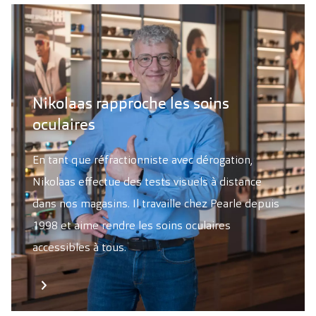
Nikolaas rapproche les soins
oculaires
En tant que réfractionniste avec dérogation,
Nikolaas effectue des tests visuels à distance
dans nos magasins. Il travaille chez Pearle depuis
1998 et aime rendre les soins oculaires
accessibles à tous.