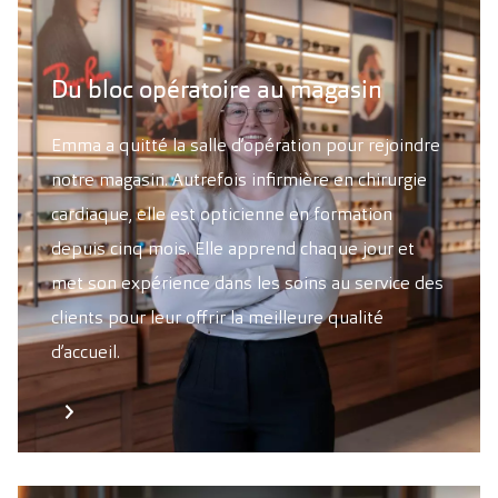
Du bloc opératoire au magasin
Emma a quitté la salle d’opération pour rejoindre
notre magasin. Autrefois infirmière en chirurgie
cardiaque, elle est opticienne en formation
depuis cinq mois. Elle apprend chaque jour et
met son expérience dans les soins au service des
clients pour leur offrir la meilleure qualité
d’accueil.