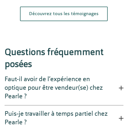
Découvrez tous les témoignages
Questions fréquemment
posées
Faut-il avoir de l’expérience en
optique pour être vendeur(se) chez
Pearle ?
Non, aucune expérience en optique n’est nécessaire.
Puis-je travailler à temps partiel chez
Chez Pearle, vous pouvez combiner le travail avec les
Pearle ?