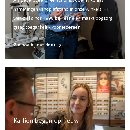
Als gederogeerd refractionist doet Nikolaas
nametingen vanop afstand in onze winkels. Hij
werkt al sinds 1998 bij Pearle en maakt oogzorg
graag toegankelijk voor iedereen.
Zie hoe hij dat doet
Karlien begon opnieuw