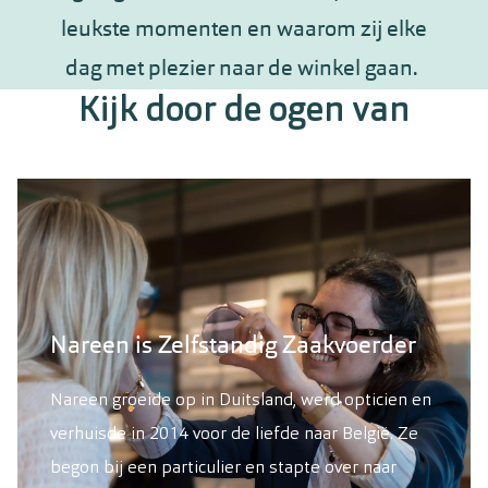
leukste momenten en waarom zij elke
dag met plezier naar de winkel gaan.
Kijk door de ogen van
Nareen is Zelfstandig Zaakvoerder
Nareen groeide op in Duitsland, werd opticien en
verhuisde in 2014 voor de liefde naar België. Ze
begon bij een particulier en stapte over naar