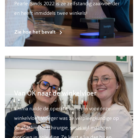
Pearle. Sinds 2022 is ze zelfstandig zaakvoerder
en heeft inmiddels twee winkels!
Zie hoe het bevalt
Van OK naar de winkelvloer
Emma ruilde de operatiekamer in voor onze
winkelvloer. Vroeger was ze verpleegkundige op
de afdeling hartchirurgie, sinds vijf maanden
opticien in opleiding. Ze leert elke dag bij en