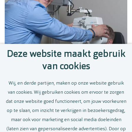
Deze website maakt gebruik
van cookies
Wij, en derde partijen, maken op onze website gebruik
van cookies. Wij gebruiken cookies om ervoor te zorgen
Stel een job alert in en wij houden
dat onze website goed functioneert, om jouw voorkeuren
je op de hoogte van nieuwe en
op te slaan, om inzicht te verkrijgen in bezoekersgedrag,
relevante vacatures
maar ook voor marketing en social media doeleinden
(laten zien van gepersonaliseerde advertenties). Door op