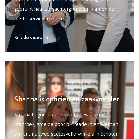
gebruikt haar zorgachtergrond om klanten de
beste service te bieden.
Kijk de video
Shanna is opticien en zaakvoerder
Shanna begon als verkoopmedewerker in
Stabroek, groeide door bij Pearle in Antwerpen
en runt nu twee succesvolle winkels in Schoten