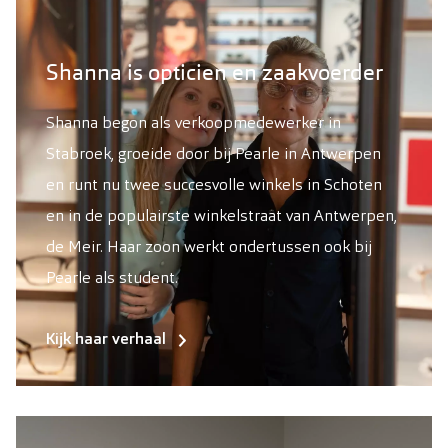
Shanna is opticien en zaakvoerder
Shanna begon als verkoopmedewerker in
Stabroek, groeide door bij Pearle in Antwerpen
en runt nu twee succesvolle winkels in Schoten
en in de populairste winkelstraat van Antwerpen,
de Meir. Haar zoon werkt ondertussen ook bij
Pearle als student.
Kijk haar verhaal