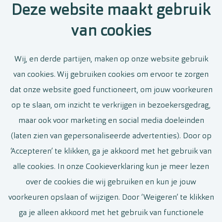
Deze website maakt gebruik
van cookies
Stel een job alert in en wij houden
Wij, en derde partijen, maken op onze website gebruik
je op de hoogte van nieuwe en
van cookies. Wij gebruiken cookies om ervoor te zorgen
relevante vacatures
dat onze website goed functioneert, om jouw voorkeuren
op te slaan, om inzicht te verkrijgen in bezoekersgedrag,
maar ook voor marketing en social media doeleinden
(laten zien van gepersonaliseerde advertenties). Door op
‘Accepteren’ te klikken, ga je akkoord met het gebruik van
Stel job alert in
alle cookies. In onze Cookieverklaring kun je meer lezen
over de cookies die wij gebruiken en kun je jouw
voorkeuren opslaan of wijzigen. Door ‘Weigeren’ te klikken
ga je alleen akkoord met het gebruik van functionele