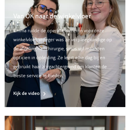
Van OK naar de winkelvloer
Emma ruilde de operatiekamer in voor onze
winkelvloer. Vroeger was ze verpleegkundige op
de afdeling hartchirurgie, sinds vijf maanden
opticien in opleiding. Ze leert elke dag bij en
gebruikt haar zorgachtergrond om klanten de
beste service te bieden.
Kijk de video