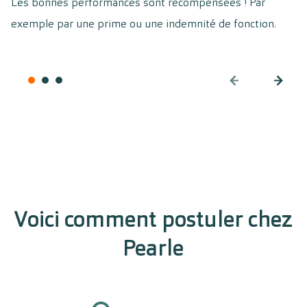
Les bonnes performances sont récompensées ! Par
co
exemple par une prime ou une indemnité de fonction.
to
Voici comment postuler chez
Pearle