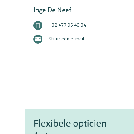
Inge
De Neef
+32 477 95 48 34
Stuur een e-mail
Flexibele opticien