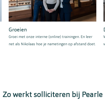
bevoegdheid vallen
In samenspraak met
Je springt in bij co
welkom
Groeien
Groei met onze interne (online) trainingen. En leer
net als Nikolaas hoe je nametingen op afstand doet.
v
Zo werkt solliciteren bij Pearle