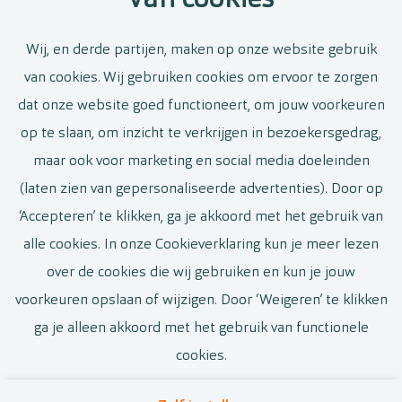
van cookies
Zelfstandig zaakvoerder Brussel
Wij, en derde partijen, maken op onze website gebruik
Louizalaan
van cookies. Wij gebruiken cookies om ervoor te zorgen
dat onze website goed functioneert, om jouw voorkeuren
Brussel
op te slaan, om inzicht te verkrijgen in bezoekersgedrag,
Voltijds
maar ook voor marketing en social media doeleinden
(laten zien van gepersonaliseerde advertenties). Door op
Bekijk vacature
‘Accepteren’ te klikken, ga je akkoord met het gebruik van
alle cookies. In onze Cookieverklaring kun je meer lezen
over de cookies die wij gebruiken en kun je jouw
voorkeuren opslaan of wijzigen. Door ‘Weigeren’ te klikken
Call-to-action bij meer vacatures
ga je alleen akkoord met het gebruik van functionele
cookies.